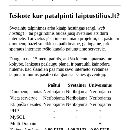
Ieškote kur patalpinti laiptustilius.lt?
Svetainių talpinimas arba kitaip hostingas (angl.
web
hosting
) – tai pagrindinis būdas jūsų svetainei atsidurti
internete. Tai vietos jūsų internetiniam projektui, el. paštui ar
duomenų bazei suteikimas patikimame, galingame, prie
spartaus interneto ryšio kanalo pajungtame serveryje.
Daugiau nei 15 metų patirtis, aukšta klientų aptarnavimo
kokybė, lankstūs paslaugų planai ir patraukli kainodara
nulėmė, kad šiandien pas mus savo interneto svetaines
talpina ir mumis pasitiki daugiausiai šalies gyventojų.
Paštui
Svetainei
Universalus
Duomenų srautas
Neribojama
Neribojama
Neribojama
Vieta serveryje
Neribojama
Neribojama
Neribojama
El. pašto dėžutės
Neribojama
Neribojama
Neribojama
PHP
-
+
+
MySQL
-
+
+
Multi-Domain
-
-
+
Kaina už mėnesį
2.99 EUR
4.99 EUR
9.99 EUR