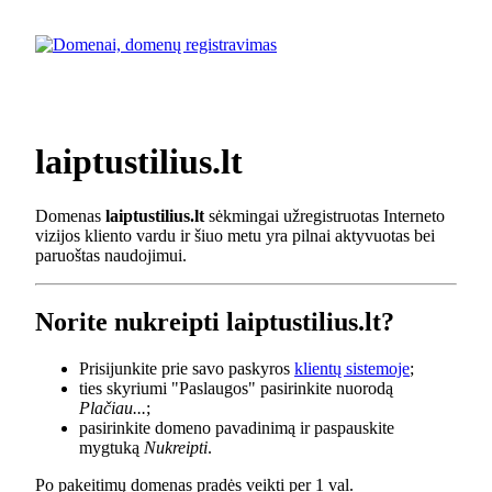
laiptustilius.lt
Domenas
laiptustilius.lt
sėkmingai užregistruotas Interneto
vizijos kliento vardu ir šiuo metu yra pilnai aktyvuotas bei
paruoštas naudojimui.
Norite nukreipti laiptustilius.lt?
Prisijunkite prie savo paskyros
klientų sistemoje
;
ties skyriumi "Paslaugos" pasirinkite nuorodą
Plačiau...
;
pasirinkite domeno pavadinimą ir paspauskite
mygtuką
Nukreipti
.
Po pakeitimų domenas pradės veikti per 1 val.