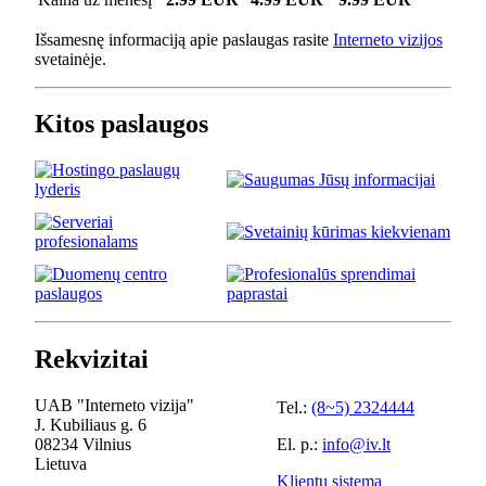
Išsamesnę informaciją apie paslaugas rasite
Interneto vizijos
svetainėje.
Kitos paslaugos
Rekvizitai
UAB "Interneto vizija"
Tel.:
(8~5) 2324444
J. Kubiliaus g. 6
08234 Vilnius
El. p.:
info@iv.lt
Lietuva
Klientų sistema